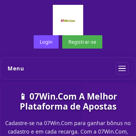
Login
Registrar-se
Menu
📱 07Win.Com A Melhor
Plataforma de Apostas
Cadastre-se na 07Win.Com para ganhar bônus no
cadastro e em cada recarga. Com a 07Win.Com,