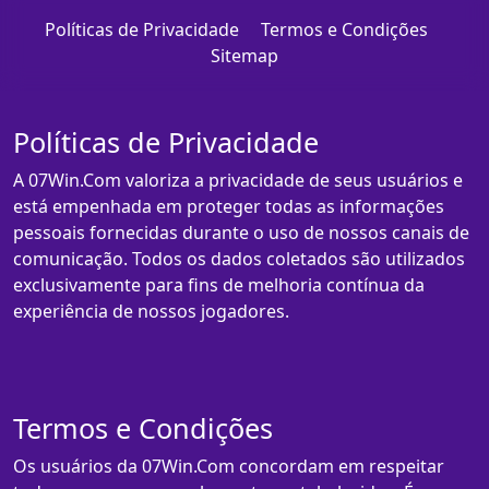
Políticas de Privacidade
Termos e Condições
Sitemap
Políticas de Privacidade
A 07Win.Com valoriza a privacidade de seus usuários e
está empenhada em proteger todas as informações
pessoais fornecidas durante o uso de nossos canais de
comunicação. Todos os dados coletados são utilizados
exclusivamente para fins de melhoria contínua da
experiência de nossos jogadores.
Termos e Condições
Os usuários da 07Win.Com concordam em respeitar