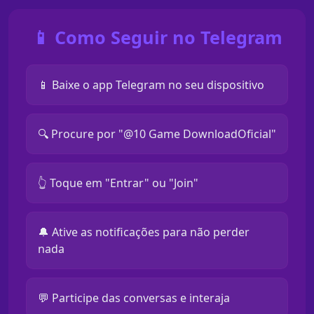
📱 Como Seguir no Telegram
📱 Baixe o app Telegram no seu dispositivo
🔍 Procure por "@10 Game DownloadOficial"
👆 Toque em "Entrar" ou "Join"
🔔 Ative as notificações para não perder
nada
💬 Participe das conversas e interaja