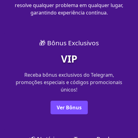
resolve qualquer problema em qualquer lugar,
garantindo experiência contínua.
🎁 Bônus Exclusivos
VIP
Receba bônus exclusivos do Telegram,
promoções especiais e códigos promocionais
únicos!
Ver Bônus