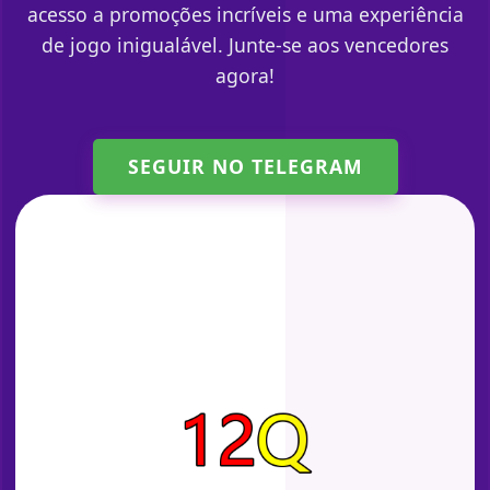
acesso a promoções incríveis e uma experiência
de jogo inigualável. Junte-se aos vencedores
agora!
SEGUIR NO TELEGRAM