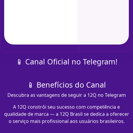
📱 Canal Oficial no Telegram!
📱 Benefícios do Canal
Descubra as vantagens de seguir a 12Q no Telegram
A 12Q constrói seu sucesso com competência e
qualidade de marca — a 12Q Brasil se dedica a oferecer
o serviço mais profissional aos usuários brasileiros.