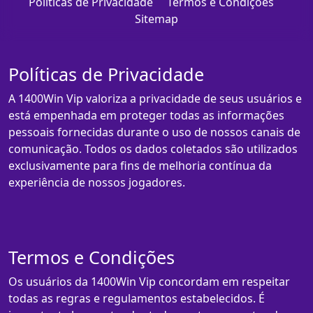
Políticas de Privacidade
Termos e Condições
Sitemap
Políticas de Privacidade
A 1400Win Vip valoriza a privacidade de seus usuários e
está empenhada em proteger todas as informações
pessoais fornecidas durante o uso de nossos canais de
comunicação. Todos os dados coletados são utilizados
exclusivamente para fins de melhoria contínua da
experiência de nossos jogadores.
Termos e Condições
Os usuários da 1400Win Vip concordam em respeitar
todas as regras e regulamentos estabelecidos. É