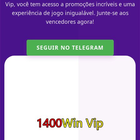
Vip, você tem acesso a promoções incríveis e uma
experiência de jogo inigualável. Junte-se aos
vencedores agora!
SEGUIR NO TELEGRAM