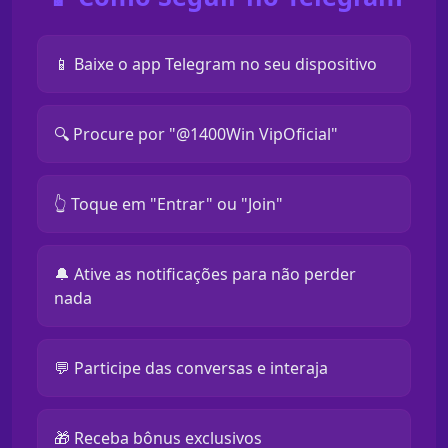
📱 Baixe o app Telegram no seu dispositivo
🔍 Procure por "@1400Win VipOficial"
👆 Toque em "Entrar" ou "Join"
🔔 Ative as notificações para não perder
nada
💬 Participe das conversas e interaja
🎁 Receba bônus exclusivos