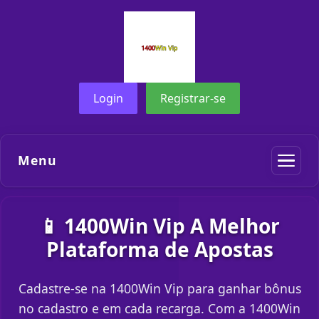
Login
Registrar-se
Menu
📱 1400Win Vip A Melhor
Plataforma de Apostas
Cadastre-se na 1400Win Vip para ganhar bônus
no cadastro e em cada recarga. Com a 1400Win