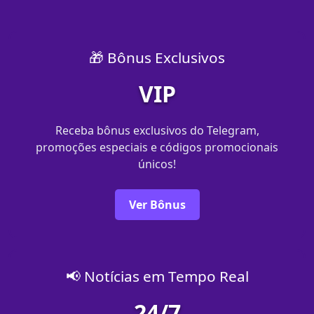
🎁 Bônus Exclusivos
VIP
Receba bônus exclusivos do Telegram,
promoções especiais e códigos promocionais
únicos!
Ver Bônus
📢 Notícias em Tempo Real
24/7