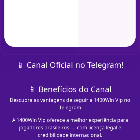
📱 Canal Oficial no Telegram!
📱 Benefícios do Canal
Descubra as vantagens de seguir a 1400Win Vip no
Telegram
A 1400Win Vip oferece a melhor experiência para
jogadores brasileiros — com licença legal e
credibilidade internacional.