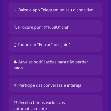
📱 Baixe o app Telegram no seu dispositivo
🔍 Procure por "@1658Oficial"
👆 Toque em "Entrar" ou "Join"
🔔 Ative as notificações para não perder
nada
💬 Participe das conversas e interaja
🎁 Receba bônus exclusivos
automaticamente