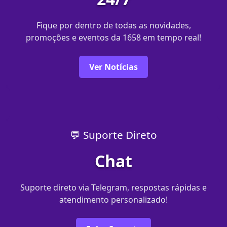
Fique por dentro de todas as novidades,
promoções e eventos da 1658 em tempo real!
Ver Notícias
💬 Suporte Direto
Chat
Suporte direto via Telegram, respostas rápidas e
atendimento personalizado!