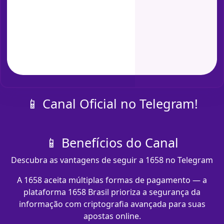
📱 Canal Oficial no Telegram!
📱 Benefícios do Canal
Descubra as vantagens de seguir a 1658 no Telegram
A 1658 aceita múltiplas formas de pagamento — a
plataforma 1658 Brasil prioriza a segurança da
informação com criptografia avançada para suas
apostas online.