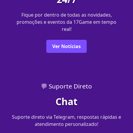
Fique por dentro de todas as novidades,
promoções e eventos da 17Game em tempo
real!
Ver Notícias
💬 Suporte Direto
Chat
Suporte direto via Telegram, respostas rápidas e
atendimento personalizado!