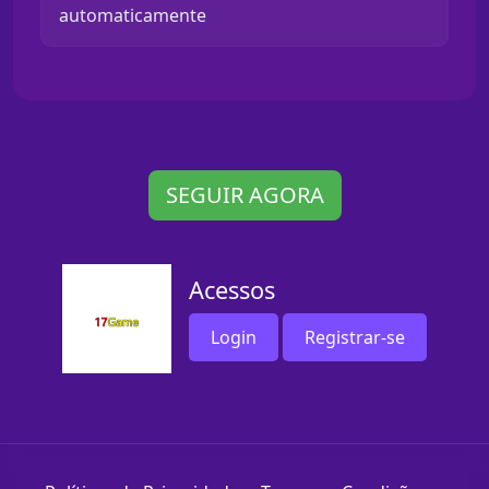
automaticamente
SEGUIR AGORA
Acessos
Login
Registrar-se