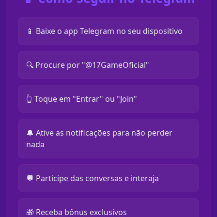
📱 Baixe o app Telegram no seu dispositivo
🔍 Procure por "@17GameOficial"
👆 Toque em "Entrar" ou "Join"
🔔 Ative as notificações para não perder
nada
💬 Participe das conversas e interaja
🎁 Receba bônus exclusivos