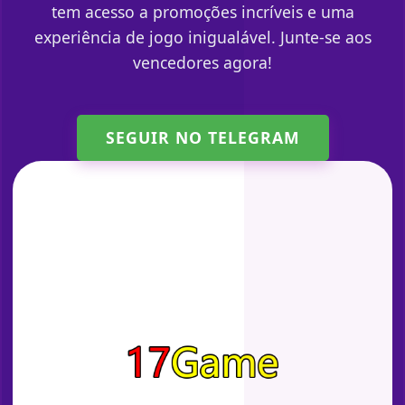
tem acesso a promoções incríveis e uma
experiência de jogo inigualável. Junte-se aos
vencedores agora!
SEGUIR NO TELEGRAM