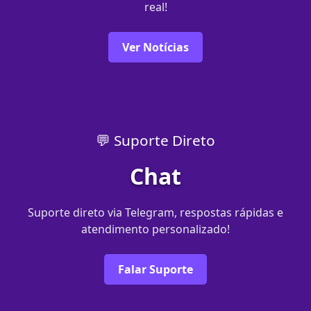
real!
Ver Notícias
💬 Suporte Direto
Chat
Suporte direto via Telegram, respostas rápidas e
atendimento personalizado!
Falar Suporte