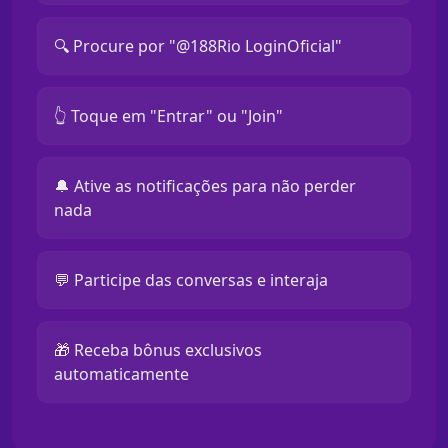
🔍 Procure por "@188Rio LoginOficial"
👆 Toque em "Entrar" ou "Join"
🔔 Ative as notificações para não perder
nada
💬 Participe das conversas e interaja
🎁 Receba bônus exclusivos
automaticamente