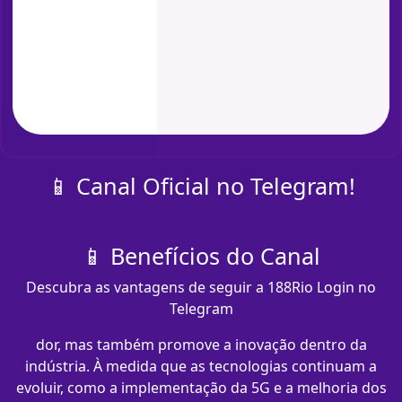
📱 Canal Oficial no Telegram!
📱 Benefícios do Canal
Descubra as vantagens de seguir a 188Rio Login no
Telegram
dor, mas também promove a inovação dentro da
indústria. À medida que as tecnologias continuam a
evoluir, como a implementação da 5G e a melhoria dos