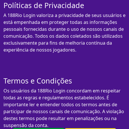
Políticas de Privacidade
A 188Rio Login valoriza a privacidade de seus usuários e
está empenhada em proteger todas as informações
pessoais fornecidas durante o uso de nossos canais de
comunicação. Todos os dados coletados são utilizados
exclusivamente para fins de melhoria contínua da
experiência de nossos jogadores.
Termos e Condições
Os usuários da 188Rio Login concordam em respeitar
todas as regras e regulamentos estabelecidos. É
importante ler e entender todos os termos antes de
participar de nossos canais de comunicação. A violação
destes termos pode resultar em penalizações ou na
suspensão da conta.