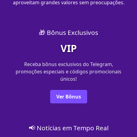
aproveitam grandes valores sem preocupações.
🎁 Bônus Exclusivos
VIP
Receba bônus exclusivos do Telegram,
promoções especiais e códigos promocionais
únicos!
Ver Bônus
📢 Notícias em Tempo Real