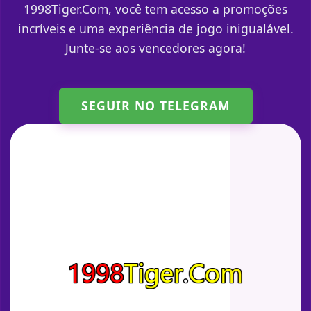
1998Tiger.Com, você tem acesso a promoções
incríveis e uma experiência de jogo inigualável.
Junte-se aos vencedores agora!
SEGUIR NO TELEGRAM