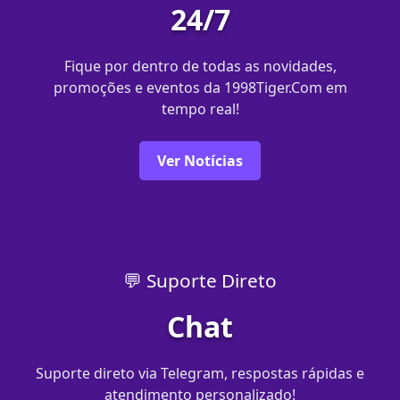
24/7
Fique por dentro de todas as novidades,
promoções e eventos da 1998Tiger.Com em
tempo real!
Ver Notícias
💬 Suporte Direto
Chat
Suporte direto via Telegram, respostas rápidas e
atendimento personalizado!