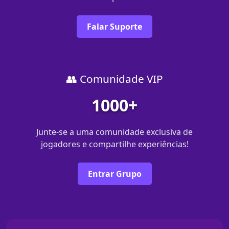
Falar Suporte
👥 Comunidade VIP
1000+
Junte-se a uma comunidade exclusiva de
jogadores e compartilhe experiências!
Entrar Grupo