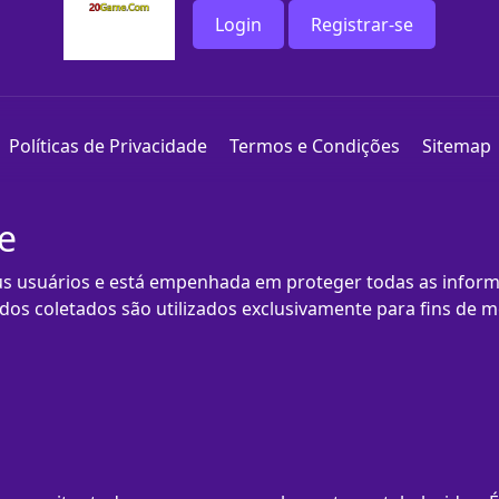
Login
Registrar-se
Políticas de Privacidade
Termos e Condições
Sitemap
de
us usuários e está empenhada em proteger todas as inform
os coletados são utilizados exclusivamente para fins de m