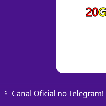
📱 Canal Oficial no Telegram!