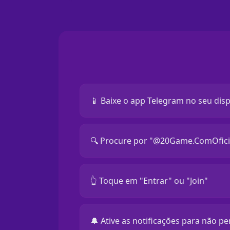
📱 Baixe o app Telegram no seu disp
🔍 Procure por "@20Game.ComOfici
👆 Toque em "Entrar" ou "Join"
🔔 Ative as notificações para não p