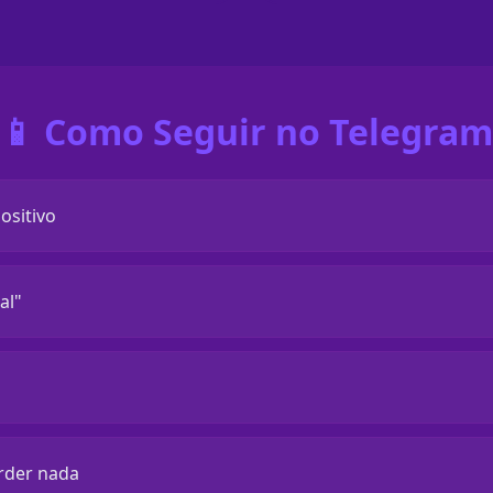
📱 Como Seguir no Telegram
ositivo
al"
erder nada