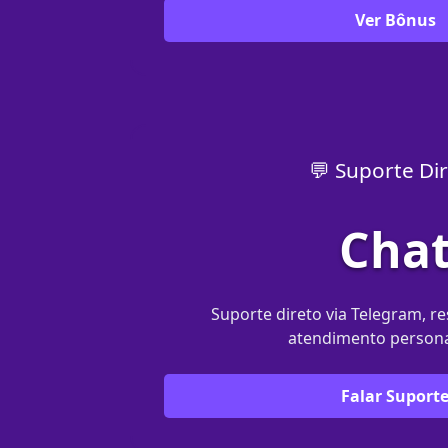
Ver Bônus
💬 Suporte Di
Cha
Suporte direto via Telegram, r
atendimento persona
Falar Suport