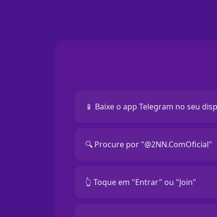
📱 Baixe o app Telegram no seu disp
🔍 Procure por "@2NN.ComOficial"
👆 Toque em "Entrar" ou "Join"