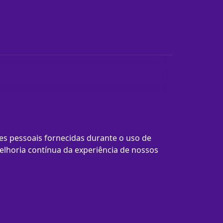
es pessoais fornecidas durante o uso de
elhoria contínua da experiência de nossos