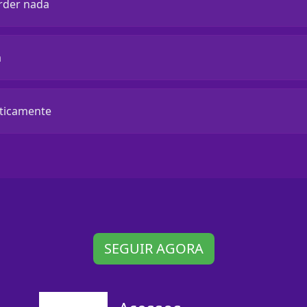
erder nada
a
aticamente
SEGUIR AGORA