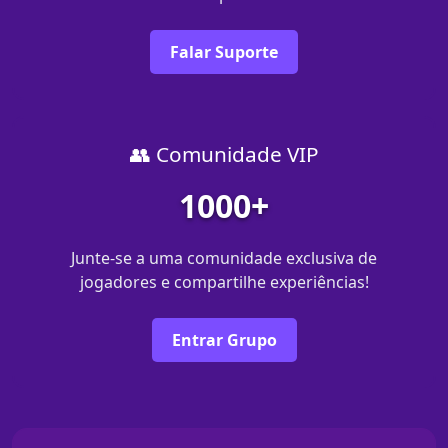
Falar Suporte
👥 Comunidade VIP
1000+
Junte-se a uma comunidade exclusiva de
jogadores e compartilhe experiências!
Entrar Grupo