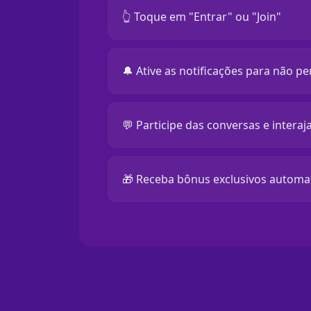
👆 Toque em "Entrar" ou "Join"
🔔 Ative as notificações para não p
💬 Participe das conversas e interaj
🎁 Receba bônus exclusivos autom