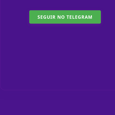
SEGUIR NO TELEGRAM