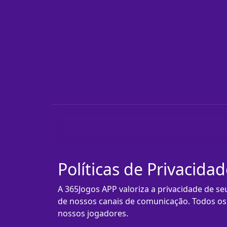
Políticas de Privacida
A 365Jogos APP valoriza a privacidade de s
de nossos canais de comunicação. Todos os 
nossos jogadores.