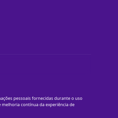
mações pessoais fornecidas durante o uso
e melhoria contínua da experiência de