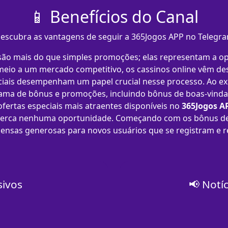
📱 Benefícios do Canal
escubra as vantagens de seguir a 365Jogos APP no Telegr
ão mais do que simples promoções; elas representam a op
eio a um mercado competitivo, os cassinos online vêm de
peciais desempenham um papel crucial nesse processo. Ao e
a de bônus e promoções, incluindo bônus de boas-vindas,
fertas especiais mais atraentes disponíveis no
365Jogos A
o perca nenhuma oportunidade. Começando com os bônus de
nsas generosas para novos usuários que se registram e r
sivos
📢 Notí