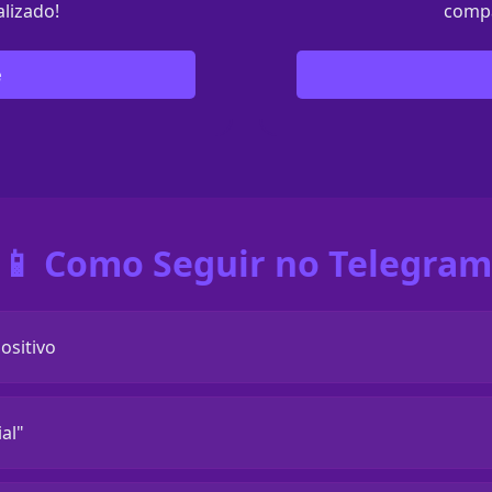
lizado!
compa
e
📱 Como Seguir no Telegram
ositivo
al"