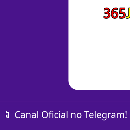
📱 Canal Oficial no Telegram!