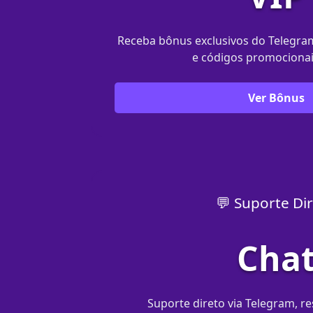
Receba bônus exclusivos do Telegra
e códigos promocionai
Ver Bônus
💬 Suporte Di
Cha
Suporte direto via Telegram, r