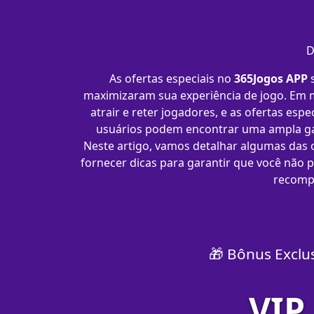
D
As ofertas especiais no
365Jogos APP
s
maximizaram sua experiência de jogo. Em m
atrair e reter jogadores, e as ofertas es
usuários podem encontrar uma ampla gam
Neste artigo, vamos detalhar algumas das o
fornecer dicas para garantir que você nã
recompe
🎁 Bônus Exclu
VIP