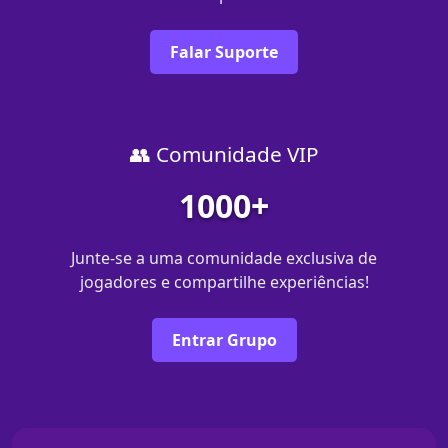
Falar Suporte
👥 Comunidade VIP
1000+
Junte-se a uma comunidade exclusiva de
jogadores e compartilhe experiências!
Entrar Grupo