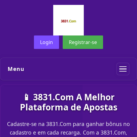
Login
Registrar-se
Menu
📱 3831.Com A Melhor
Plataforma de Apostas
Cadastre-se na 3831.Com para ganhar bônus no
cadastro e em cada recarga. Com a 3831.Com,