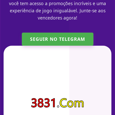
você tem acesso a promoções incríveis e uma
experiência de jogo inigualável. Junte-se aos
vencedores agora!
SEGUIR NO TELEGRAM