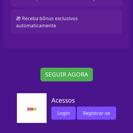
🎁 Receba bônus exclusivos
automaticamente
SEGUIR AGORA
Acessos
Login
Registrar-se