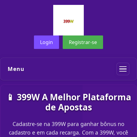
Login
Registrar-se
Menu
📱 399W A Melhor Plataforma
de Apostas
Cadastre-se na 399W para ganhar bônus no
cadastro e em cada recarga. Com a 399W, você