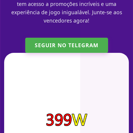
tem acesso a promoções incríveis e uma
experiência de jogo inigualável. Junte-se aos
vencedores agora!
SEGUIR NO TELEGRAM