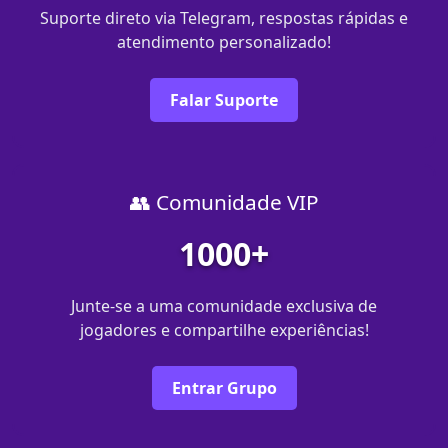
Suporte direto via Telegram, respostas rápidas e
atendimento personalizado!
Falar Suporte
👥 Comunidade VIP
1000+
Junte-se a uma comunidade exclusiva de
jogadores e compartilhe experiências!
Entrar Grupo