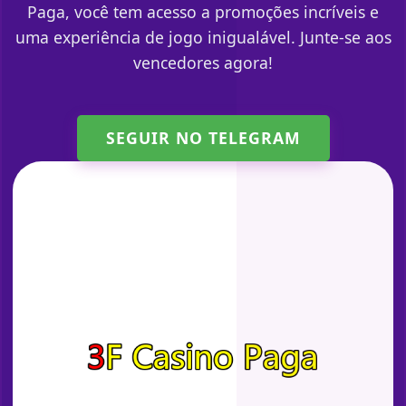
Paga, você tem acesso a promoções incríveis e
uma experiência de jogo inigualável. Junte-se aos
vencedores agora!
SEGUIR NO TELEGRAM