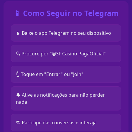
📱 Como Seguir no Telegram
📱 Baixe o app Telegram no seu dispositivo
🔍 Procure por "@3F Casino PagaOficial"
👆 Toque em "Entrar" ou "Join"
🔔 Ative as notificações para não perder
nada
💬 Participe das conversas e interaja