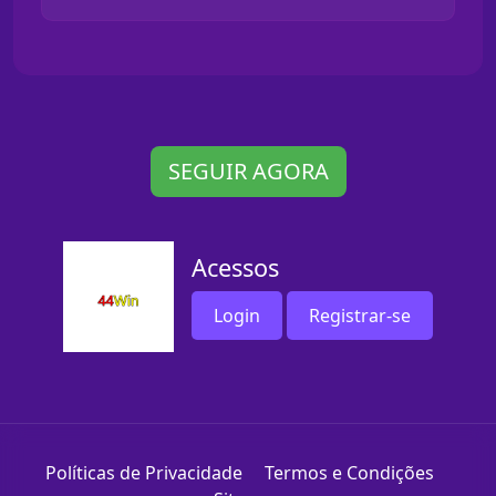
SEGUIR AGORA
Acessos
Login
Registrar-se
Políticas de Privacidade
Termos e Condições