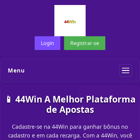
Login
Registrar-se
Menu
📱 44Win A Melhor Plataforma
de Apostas
Cadastre-se na 44Win para ganhar bônus no
cadastro e em cada recarga. Com a 44Win, você