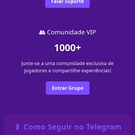
Falar Suporte
👥 Comunidade VIP
1000+
Junte-se a uma comunidade exclusiva de
jogadores e compartilhe experiências!
Entrar Grupo
📱 Como Seguir no Telegram