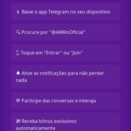
📱 Baixe o app Telegram no seu dispositivo
🔍 Procure por "@44WinOficial"
👆 Toque em "Entrar" ou "Join"
🔔 Ative as notificações para não perder
nada
💬 Participe das conversas e interaja
🎁 Receba bônus exclusivos
automaticamente