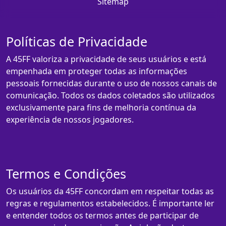
Sitemap
Políticas de Privacidade
A 45FF valoriza a privacidade de seus usuários e está
empenhada em proteger todas as informações
pessoais fornecidas durante o uso de nossos canais de
comunicação. Todos os dados coletados são utilizados
exclusivamente para fins de melhoria contínua da
experiência de nossos jogadores.
Termos e Condições
Os usuários da 45FF concordam em respeitar todas as
regras e regulamentos estabelecidos. É importante ler
e entender todos os termos antes de participar de