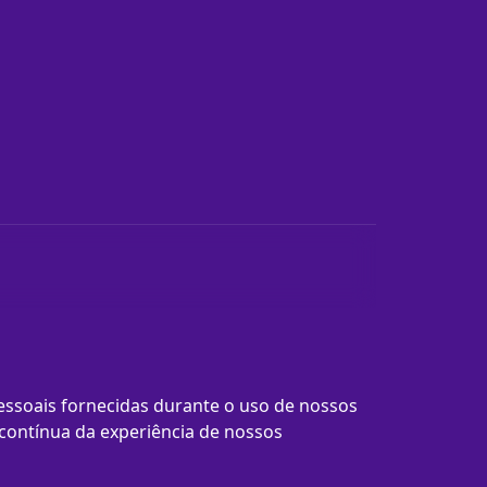
essoais fornecidas durante o uso de nossos
 contínua da experiência de nossos