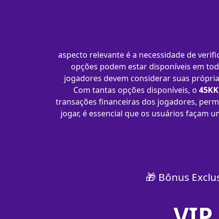
aspecto relevante é a necessidade de verif
opções podem estar disponíveis em tod
jogadores devem considerar suas própria
Com tantas opções disponíveis, o
45KK
transações financeiras dos jogadores, perm
jogar, é essencial que os usuários façam
🎁 Bônus Exclu
VIP