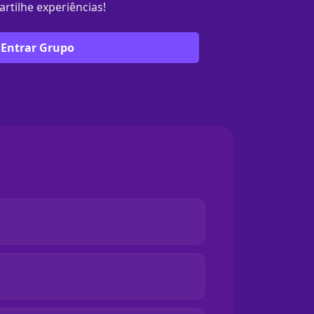
rtilhe experiências!
Entrar Grupo