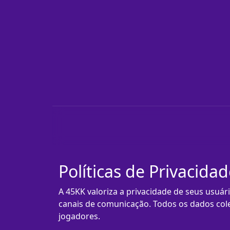
Políticas de Privacida
A 45KK valoriza a privacidade de seus usuá
canais de comunicação. Todos os dados cole
jogadores.