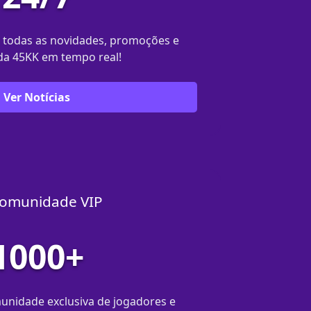
e todas as novidades, promoções e
da 45KK em tempo real!
Ver Notícias
Comunidade VIP
1000+
unidade exclusiva de jogadores e