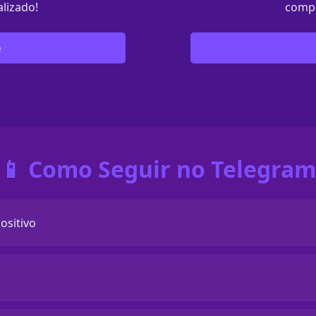
lizado!
compa
e
📱 Como Seguir no Telegram
ositivo