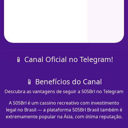
📱 Canal Oficial no Telegram!
📱 Benefícios do Canal
Descubra as vantagens de seguir a 505Brl no Telegram
A 505Brl é um cassino recreativo com investimento
legal no Brasil — a plataforma 505Brl Brasil também é
extremamente popular na Ásia, com ótima reputação.