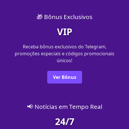
🎁 Bônus Exclusivos
VIP
Receba bônus exclusivos do Telegram,
promoções especiais e códigos promocionais
únicos!
Ver Bônus
📢 Notícias em Tempo Real
24/7