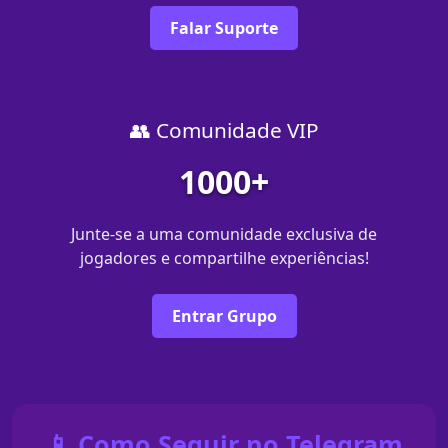
Falar Suporte
👥 Comunidade VIP
1000+
Junte-se a uma comunidade exclusiva de
jogadores e compartilhe experiências!
Entrar Grupo
📱 Como Seguir no Telegram