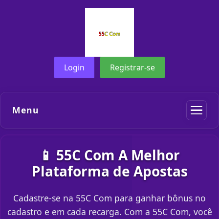
Login
Registrar-se
Menu
📱 55C Com A Melhor
Plataforma de Apostas
Cadastre-se na 55C Com para ganhar bônus no
cadastro e em cada recarga. Com a 55C Com, você