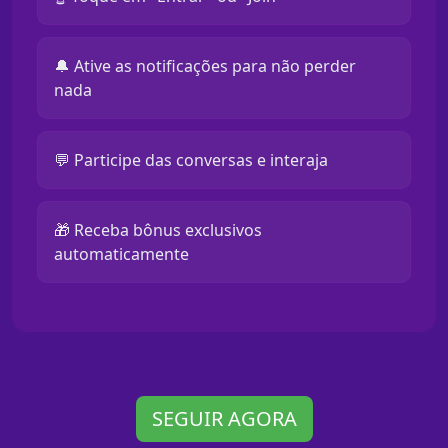
🔔 Ative as notificações para não perder
nada
💬 Participe das conversas e interaja
🎁 Receba bônus exclusivos
automaticamente
SEGUIR AGORA