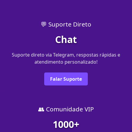
💬 Suporte Direto
Chat
Suporte direto via Telegram, respostas rápidas e
atendimento personalizado!
Falar Suporte
👥 Comunidade VIP
1000+