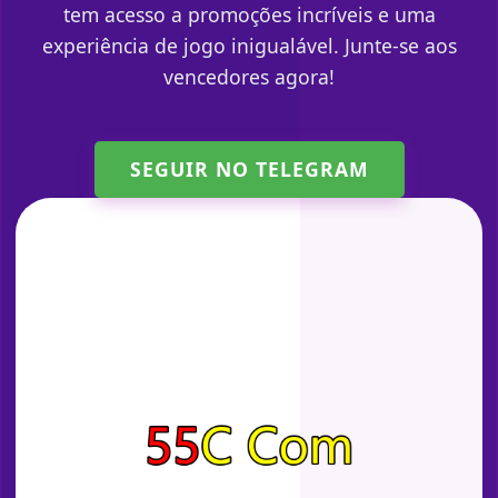
tem acesso a promoções incríveis e uma
experiência de jogo inigualável. Junte-se aos
vencedores agora!
SEGUIR NO TELEGRAM