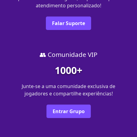
atendimento personalizado!
Falar Suporte
👥 Comunidade VIP
1000+
Junte-se a uma comunidade exclusiva de
jogadores e compartilhe experiências!
Entrar Grupo