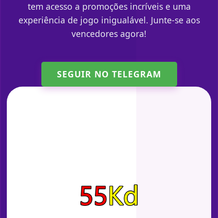
tem acesso a promoções incríveis e uma
experiência de jogo inigualável. Junte-se aos
vencedores agora!
SEGUIR NO TELEGRAM