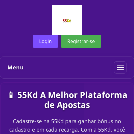
Login
Registrar-se
Menu
📱 55Kd A Melhor Plataforma
de Apostas
Cadastre-se na 55Kd para ganhar bônus no
cadastro e em cada recarga. Com a 55Kd, você