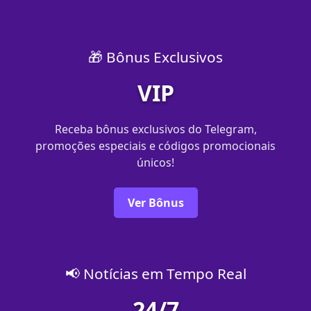
🎁 Bônus Exclusivos
VIP
Receba bônus exclusivos do Telegram,
promoções especiais e códigos promocionais
únicos!
Ver Bônus
📢 Notícias em Tempo Real
24/7