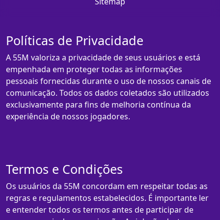
Sitemap
Políticas de Privacidade
A 55M valoriza a privacidade de seus usuários e está
empenhada em proteger todas as informações
pessoais fornecidas durante o uso de nossos canais de
comunicação. Todos os dados coletados são utilizados
exclusivamente para fins de melhoria contínua da
experiência de nossos jogadores.
Termos e Condições
Os usuários da 55M concordam em respeitar todas as
regras e regulamentos estabelecidos. É importante ler
e entender todos os termos antes de participar de