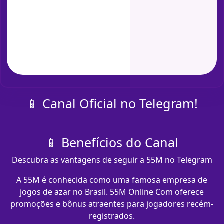
📱 Canal Oficial no Telegram!
📱 Benefícios do Canal
Descubra as vantagens de seguir a 55M no Telegram
A 55M é conhecida como uma famosa empresa de
jogos de azar no Brasil. 55M Online Com oferece
promoções e bônus atraentes para jogadores recém-
registrados.