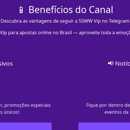
📱 Benefícios do Canal
Descubra as vantagens de seguir a 55WW Vip no Telegram
ip para apostas online no Brasil — aproveite toda a emoção
sivos
📢 Notí
m, promoções especiais
Fique por dentro d
s únicos!
eventos da