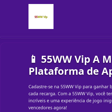
📱 55WW Vip A M
Plataforma de A
Cadastre-se na 55WW Vip para ganhar 
cada recarga. Com a 55WW Vip, você t
incríveis e uma experiência de jogo inig
vencedores agora!