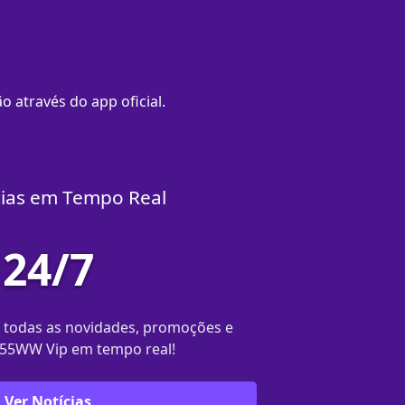
 através do app oficial.
cias em Tempo Real
24/7
e todas as novidades, promoções e
 55WW Vip em tempo real!
Ver Notícias