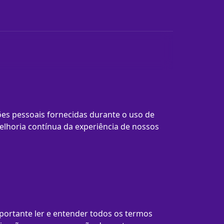
es pessoais fornecidas durante o uso de
elhoria contínua da experiência de nossos
portante ler e entender todos os termos