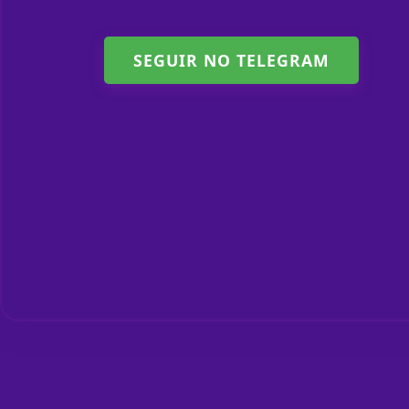
SEGUIR NO TELEGRAM