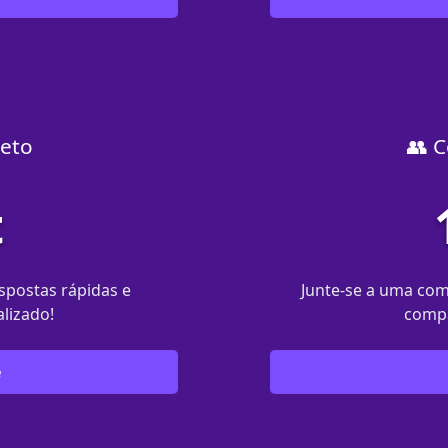
reto
👥 
t
espostas rápidas e
Junte-se a uma com
lizado!
compa
e