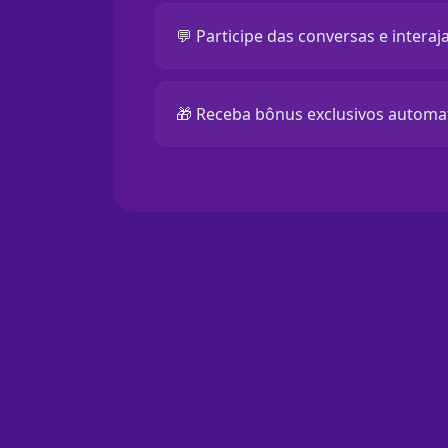
💬 Participe das conversas e interaj
🎁 Receba bônus exclusivos autom