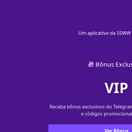
Um aplicativo da 55WW V
🎁 Bônus Exclu
VIP
Receba bônus exclusivos do Telegra
e códigos promocionai
Ver Bônus