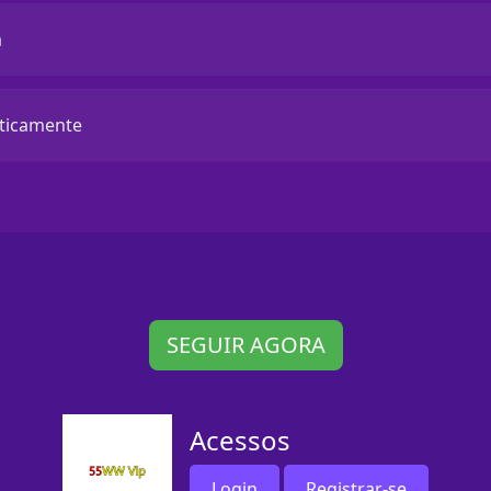
a
aticamente
SEGUIR AGORA
Acessos
Login
Registrar-se