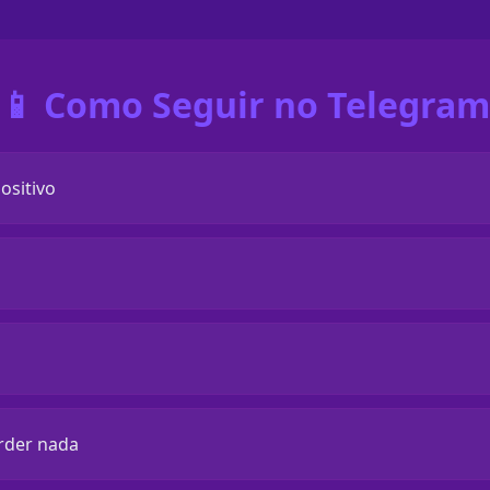
📱 Como Seguir no Telegram
ositivo
erder nada