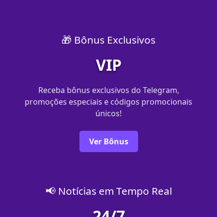
🎁 Bônus Exclusivos
VIP
Receba bônus exclusivos do Telegram,
promoções especiais e códigos promocionais
únicos!
Ver Bônus
📢 Notícias em Tempo Real
24/7