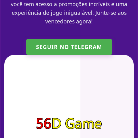
você tem acesso a promoções incríveis e uma
experiência de jogo inigualável. Junte-se aos
vencedores agora!
SEGUIR NO TELEGRAM