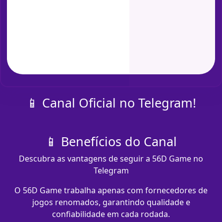
📱 Canal Oficial no Telegram!
📱 Benefícios do Canal
Descubra as vantagens de seguir a 56D Game no
Telegram
O 56D Game trabalha apenas com fornecedores de
jogos renomados, garantindo qualidade e
confiabilidade em cada rodada.