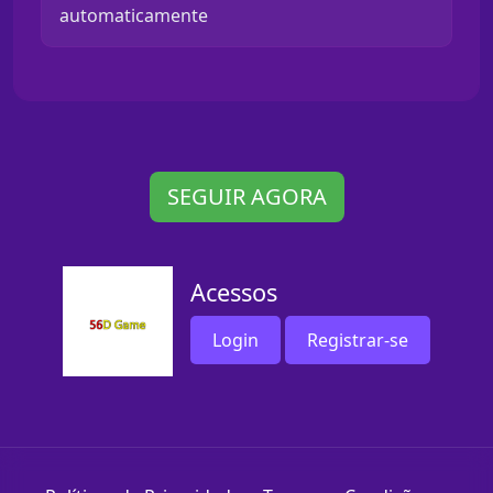
automaticamente
SEGUIR AGORA
Acessos
Login
Registrar-se