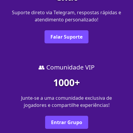
Suporte direto via Telegram, respostas rápidas e
atendimento personalizado!
Falar Suporte
👥 Comunidade VIP
1000+
Junte-se a uma comunidade exclusiva de
jogadores e compartilhe experiências!
Entrar Grupo