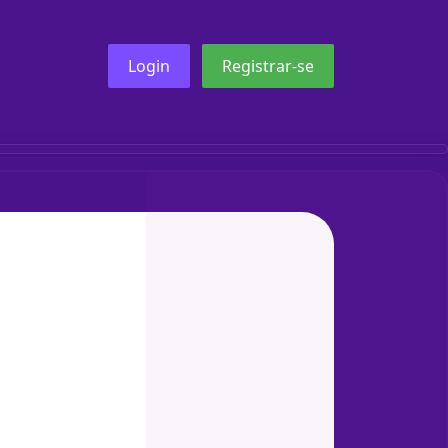
Login
Registrar-se