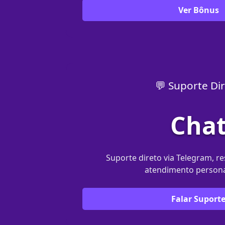
Ver Bônus
💬 Suporte Di
Cha
Suporte direto via Telegram, r
atendimento persona
Falar Suport