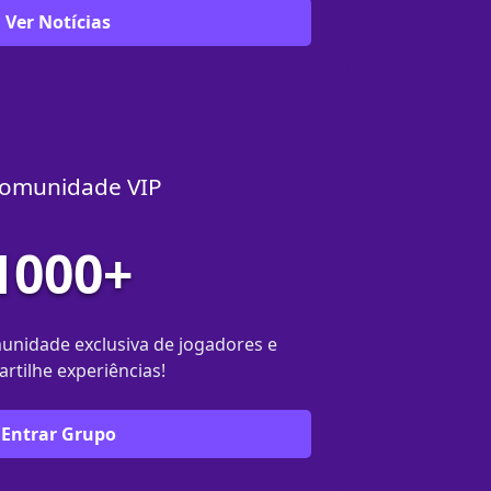
Ver Notícias
Comunidade VIP
1000+
unidade exclusiva de jogadores e
rtilhe experiências!
Entrar Grupo