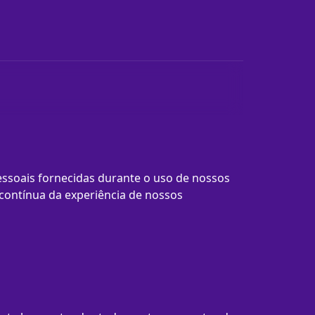
essoais fornecidas durante o uso de nossos
 contínua da experiência de nossos