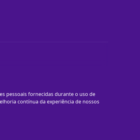
es pessoais fornecidas durante o uso de
elhoria contínua da experiência de nossos