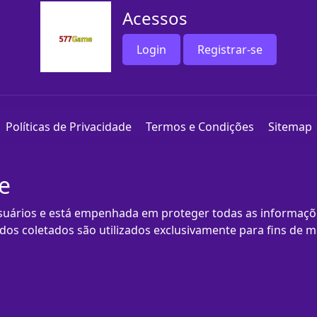
Acessos
Login
Registrar-se
Políticas de Privacidade
Termos e Condições
Sitemap
de
usuários e está empenhada em proteger todas as informaçõ
os coletados são utilizados exclusivamente para fins de m