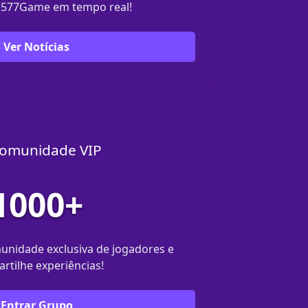
 577Game em tempo real!
Ver Notícias
Comunidade VIP
1000+
unidade exclusiva de jogadores e
rtilhe experiências!
Entrar Grupo