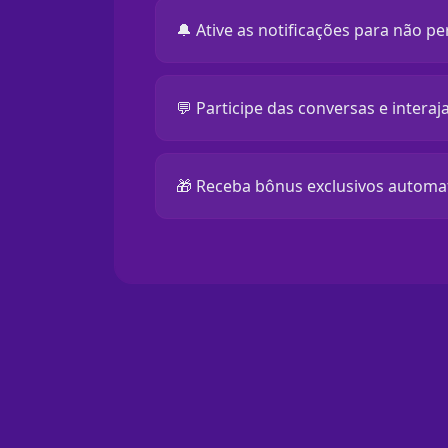
🔔 Ative as notificações para não p
💬 Participe das conversas e interaj
🎁 Receba bônus exclusivos autom