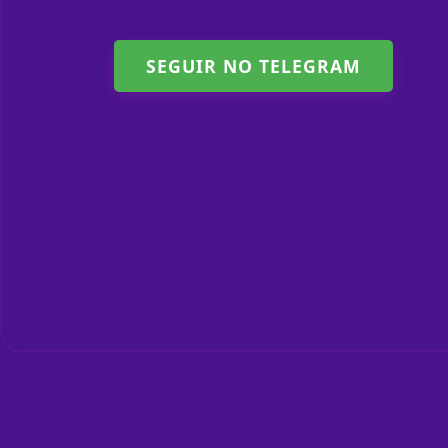
SEGUIR NO TELEGRAM