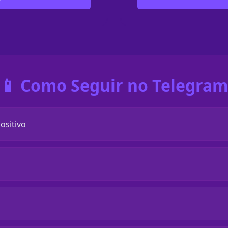
📱 Como Seguir no Telegram
ositivo