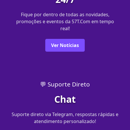
Fique por dentro de todas as novidades,
promoções e eventos da 57T.Com em tempo
real!
Ver Notícias
💬 Suporte Direto
Chat
Suporte direto via Telegram, respostas rápidas e
atendimento personalizado!