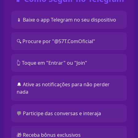
📱 Baixe o app Telegram no seu dispositivo
🔍 Procure por "@57T.ComOficial"
👆 Toque em "Entrar" ou "Join"
🔔 Ative as notificações para não perder
nada
💬 Participe das conversas e interaja
🎁 Receba bônus exclusivos