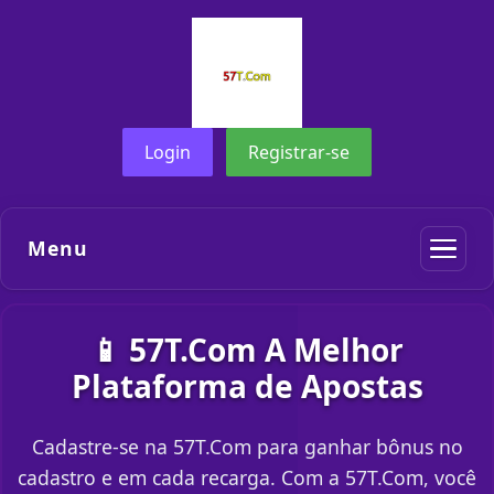
Login
Registrar-se
Menu
📱 57T.Com A Melhor
Plataforma de Apostas
Cadastre-se na 57T.Com para ganhar bônus no
cadastro e em cada recarga. Com a 57T.Com, você