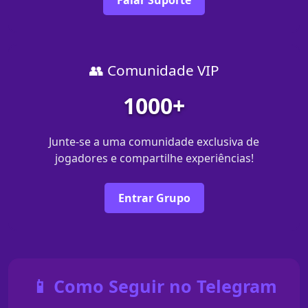
Falar Suporte
👥 Comunidade VIP
1000+
Junte-se a uma comunidade exclusiva de
jogadores e compartilhe experiências!
Entrar Grupo
📱 Como Seguir no Telegram