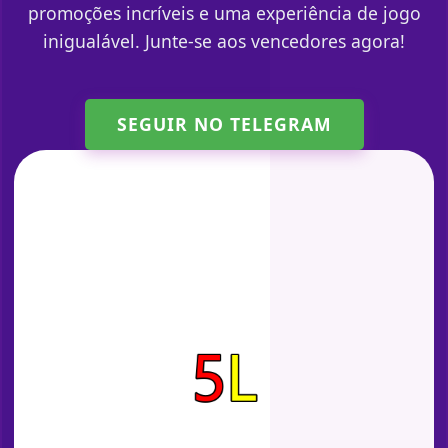
promoções incríveis e uma experiência de jogo
inigualável. Junte-se aos vencedores agora!
SEGUIR NO TELEGRAM