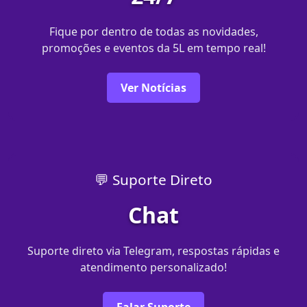
Fique por dentro de todas as novidades,
promoções e eventos da 5L em tempo real!
Ver Notícias
💬 Suporte Direto
Chat
Suporte direto via Telegram, respostas rápidas e
atendimento personalizado!