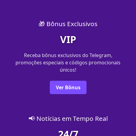
🎁 Bônus Exclusivos
VIP
Receba bônus exclusivos do Telegram,
promoções especiais e códigos promocionais
únicos!
Ver Bônus
📢 Notícias em Tempo Real
24/7