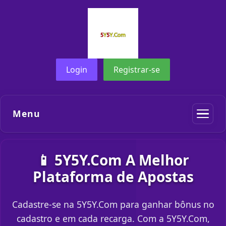
Login
Registrar-se
Menu
📱 5Y5Y.Com A Melhor
Plataforma de Apostas
Cadastre-se na 5Y5Y.Com para ganhar bônus no
cadastro e em cada recarga. Com a 5Y5Y.Com,