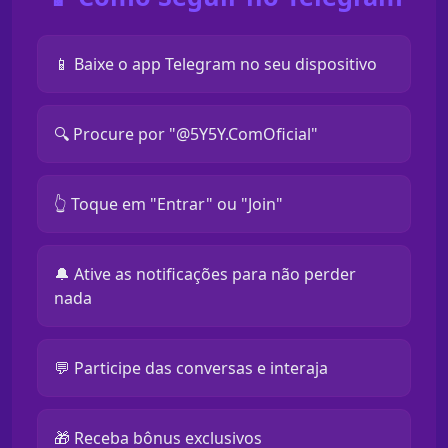
📱 Baixe o app Telegram no seu dispositivo
🔍 Procure por "@5Y5Y.ComOficial"
👆 Toque em "Entrar" ou "Join"
🔔 Ative as notificações para não perder
nada
💬 Participe das conversas e interaja
🎁 Receba bônus exclusivos