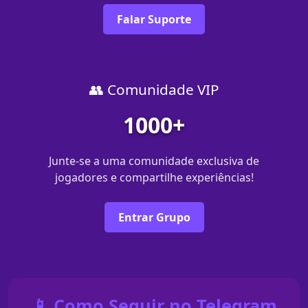
Falar Suporte
👥 Comunidade VIP
1000+
Junte-se a uma comunidade exclusiva de
jogadores e compartilhe experiências!
Entrar Grupo
📱 Como Seguir no Telegram