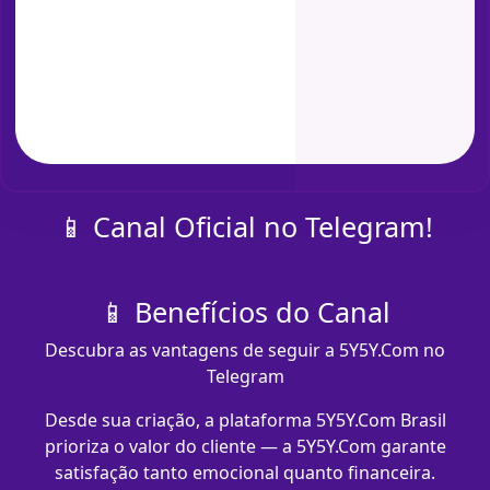
📱 Canal Oficial no Telegram!
📱 Benefícios do Canal
Descubra as vantagens de seguir a 5Y5Y.Com no
Telegram
Desde sua criação, a plataforma 5Y5Y.Com Brasil
prioriza o valor do cliente — a 5Y5Y.Com garante
satisfação tanto emocional quanto financeira.