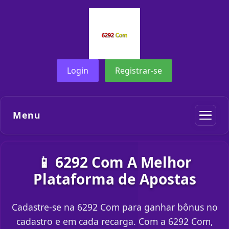
Login
Registrar-se
Menu
📱 6292 Com A Melhor
Plataforma de Apostas
Cadastre-se na 6292 Com para ganhar bônus no
cadastro e em cada recarga. Com a 6292 Com,