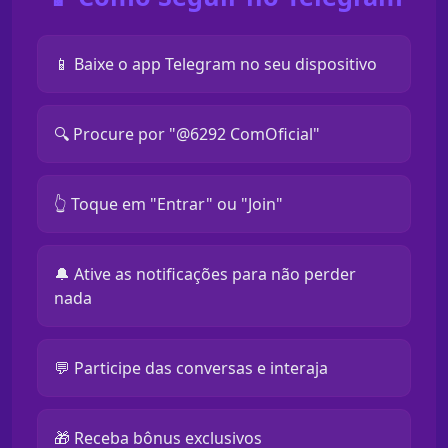
📱 Baixe o app Telegram no seu dispositivo
🔍 Procure por "@6292 ComOficial"
👆 Toque em "Entrar" ou "Join"
🔔 Ative as notificações para não perder
nada
💬 Participe das conversas e interaja
🎁 Receba bônus exclusivos