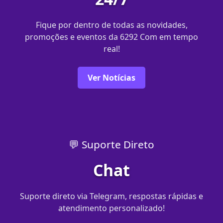
Fique por dentro de todas as novidades,
promoções e eventos da 6292 Com em tempo
real!
Ver Notícias
💬 Suporte Direto
Chat
Suporte direto via Telegram, respostas rápidas e
atendimento personalizado!