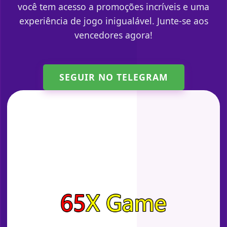
você tem acesso a promoções incríveis e uma
experiência de jogo inigualável. Junte-se aos
vencedores agora!
SEGUIR NO TELEGRAM