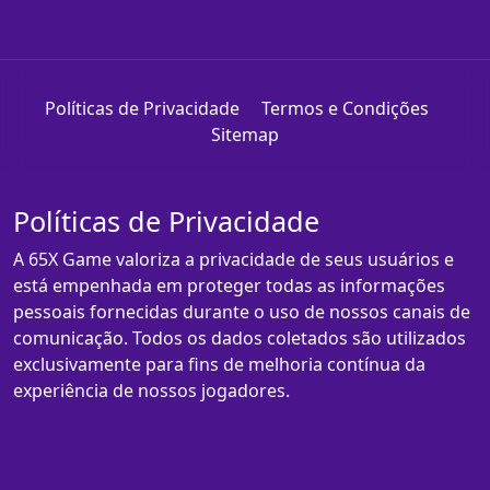
Políticas de Privacidade
Termos e Condições
Sitemap
Políticas de Privacidade
A 65X Game valoriza a privacidade de seus usuários e
está empenhada em proteger todas as informações
pessoais fornecidas durante o uso de nossos canais de
comunicação. Todos os dados coletados são utilizados
exclusivamente para fins de melhoria contínua da
experiência de nossos jogadores.