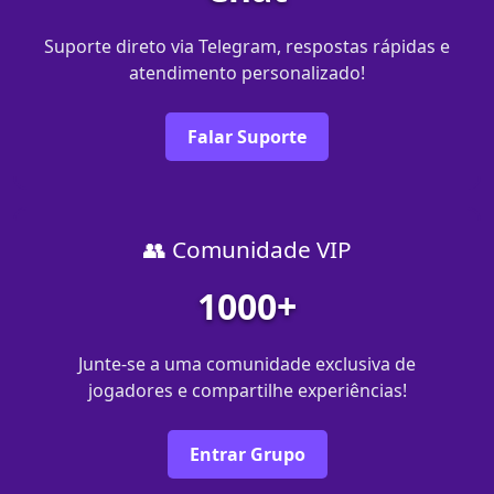
Suporte direto via Telegram, respostas rápidas e
atendimento personalizado!
Falar Suporte
👥 Comunidade VIP
1000+
Junte-se a uma comunidade exclusiva de
jogadores e compartilhe experiências!
Entrar Grupo