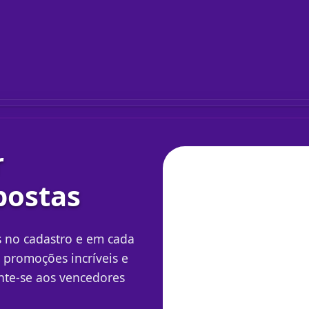
r
postas
 no cadastro e em cada
 promoções incríveis e
unte-se aos vencedores