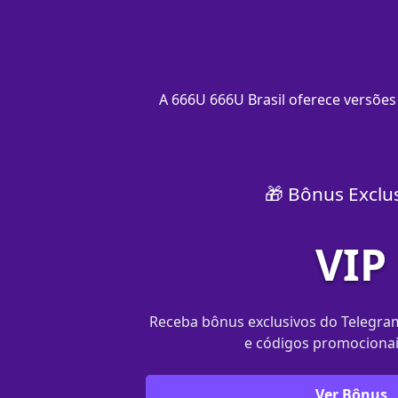
A 666U 666U Brasil oferece versões
🎁 Bônus Exclu
VIP
Receba bônus exclusivos do Telegra
e códigos promocionai
Ver Bônus