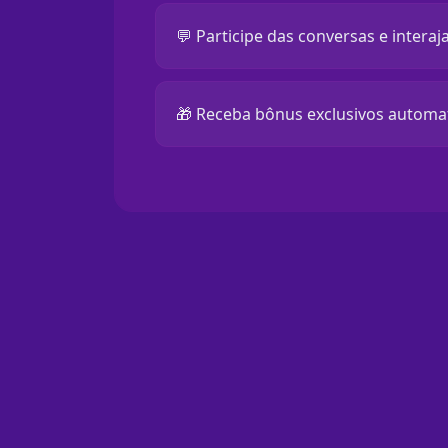
💬 Participe das conversas e interaj
🎁 Receba bônus exclusivos autom