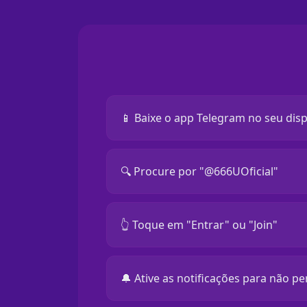
📱 Baixe o app Telegram no seu disp
🔍 Procure por "@666UOficial"
👆 Toque em "Entrar" ou "Join"
🔔 Ative as notificações para não p