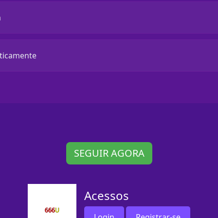
a
aticamente
SEGUIR AGORA
Acessos
Login
Registrar-se