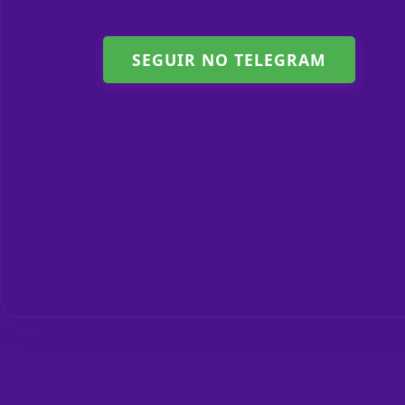
SEGUIR NO TELEGRAM