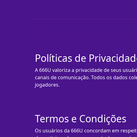
Políticas de Privacida
A 666U valoriza a privacidade de seus usuá
canais de comunicação. Todos os dados cole
jogadores.
Termos e Condições
Os usuários da 666U concordam em respeitar