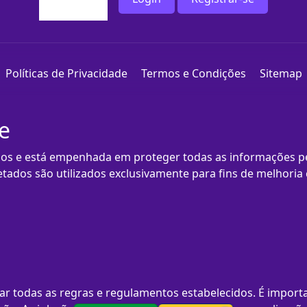
Políticas de Privacidade
Termos e Condições
Sitemap
de
rios e está empenhada em proteger todas as informações p
tados são utilizados exclusivamente para fins de melhoria
 todas as regras e regulamentos estabelecidos. É importa