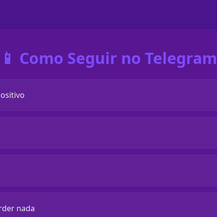
📱 Como Seguir no Telegram
ositivo
erder nada