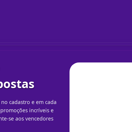
postas
 no cadastro e em cada
 promoções incríveis e
unte-se aos vencedores