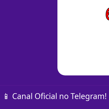
📱 Canal Oficial no Telegram!