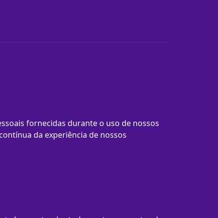
essoais fornecidas durante o uso de nossos
 contínua da experiência de nossos