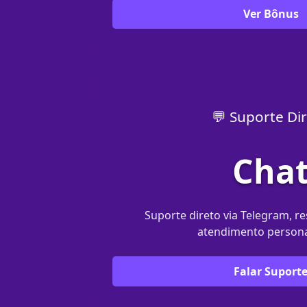
Ver Bônus
💬 Suporte Di
Cha
Suporte direto via Telegram, r
atendimento persona
Falar Suport