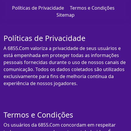
Políticas de Privacidade
Termos e Condições
Sitemap
Políticas de Privacidade
A 6855.Com valoriza a privacidade de seus usuários e
está empenhada em proteger todas as informações
pessoais fornecidas durante o uso de nossos canais de
comunicação. Todos os dados coletados são utilizados
exclusivamente para fins de melhoria contínua da
experiência de nossos jogadores.
Termos e Condições
Os usuários da 6855.Com concordam em respeitar