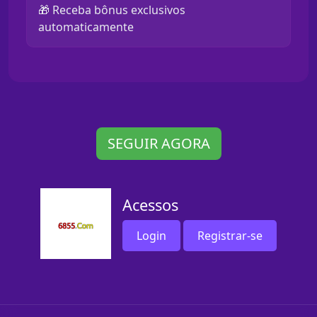
🎁 Receba bônus exclusivos
automaticamente
SEGUIR AGORA
Acessos
Login
Registrar-se