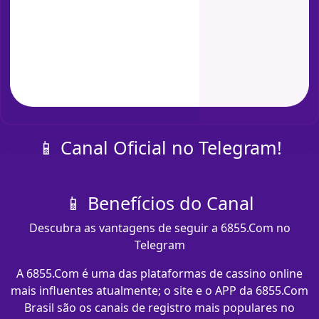
📱 Canal Oficial no Telegram!
📱 Benefícios do Canal
Descubra as vantagens de seguir a 6855.Com no
Telegram
A 6855.Com é uma das plataformas de cassino online
mais influentes atualmente; o site e o APP da 6855.Com
Brasil são os canais de registro mais populares no