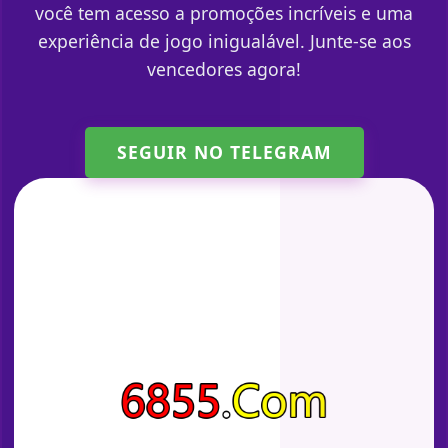
você tem acesso a promoções incríveis e uma
experiência de jogo inigualável. Junte-se aos
vencedores agora!
SEGUIR NO TELEGRAM