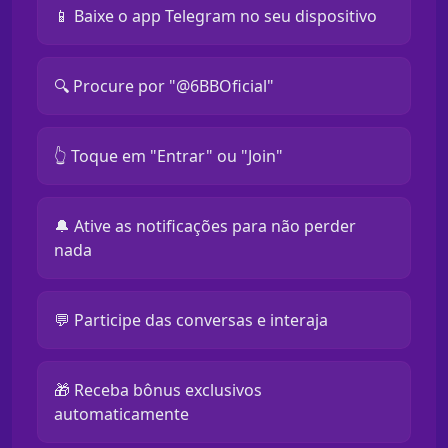
📱 Baixe o app Telegram no seu dispositivo
🔍 Procure por "@6BBOficial"
👆 Toque em "Entrar" ou "Join"
🔔 Ative as notificações para não perder
nada
💬 Participe das conversas e interaja
🎁 Receba bônus exclusivos
automaticamente