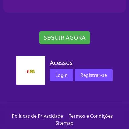
SEGUIR AGORA
Acessos
Login
Registrar-se
Políticas de Privacidade
Termos e Condições
Sitemap