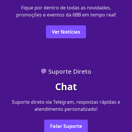
Fique por dentro de todas as novidades,
promoções e eventos da 6BB em tempo real!
Ver Notícias
💬 Suporte Direto
Chat
Suporte direto via Telegram, respostas rápidas e
atendimento personalizado!
Falar Suporte