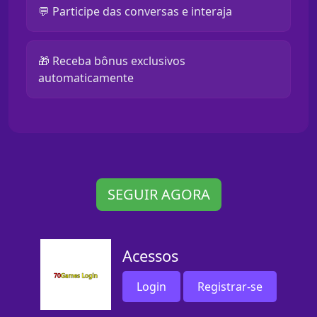
💬 Participe das conversas e interaja
🎁 Receba bônus exclusivos
automaticamente
SEGUIR AGORA
Acessos
Login
Registrar-se