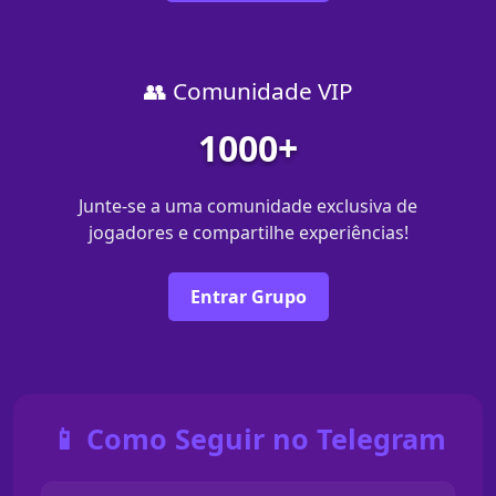
👥 Comunidade VIP
1000+
Junte-se a uma comunidade exclusiva de
jogadores e compartilhe experiências!
Entrar Grupo
📱 Como Seguir no Telegram