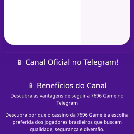
📱 Canal Oficial no Telegram!
📱 Benefícios do Canal
Descubra as vantagens de seguir a 7696 Game no
Telegram
Descubra por que o cassino da 7696 Game é a escolha
preferida dos jogadores brasileiros que buscam
qualidade, segurança e diversão.