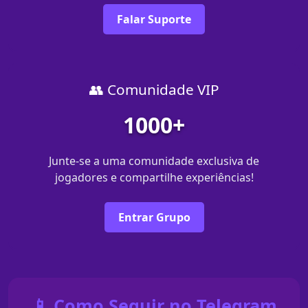
Falar Suporte
👥 Comunidade VIP
1000+
Junte-se a uma comunidade exclusiva de
jogadores e compartilhe experiências!
Entrar Grupo
📱 Como Seguir no Telegram