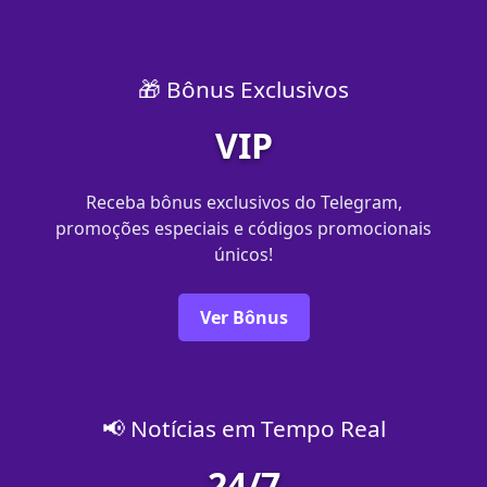
🎁 Bônus Exclusivos
VIP
Receba bônus exclusivos do Telegram,
promoções especiais e códigos promocionais
únicos!
Ver Bônus
📢 Notícias em Tempo Real
24/7