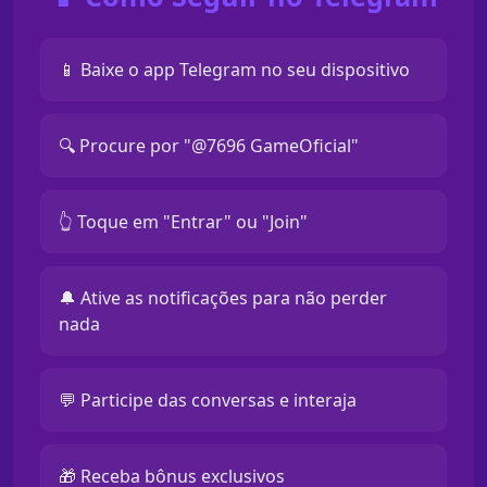
📱 Baixe o app Telegram no seu dispositivo
🔍 Procure por "@7696 GameOficial"
👆 Toque em "Entrar" ou "Join"
🔔 Ative as notificações para não perder
nada
💬 Participe das conversas e interaja
🎁 Receba bônus exclusivos