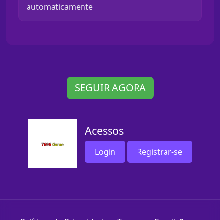
automaticamente
SEGUIR AGORA
Acessos
Login
Registrar-se