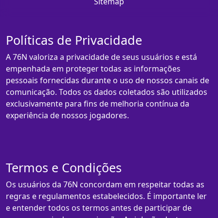
Sitemap
Políticas de Privacidade
A 76N valoriza a privacidade de seus usuários e está
empenhada em proteger todas as informações
pessoais fornecidas durante o uso de nossos canais de
comunicação. Todos os dados coletados são utilizados
exclusivamente para fins de melhoria contínua da
experiência de nossos jogadores.
Termos e Condições
Os usuários da 76N concordam em respeitar todas as
regras e regulamentos estabelecidos. É importante ler
e entender todos os termos antes de participar de