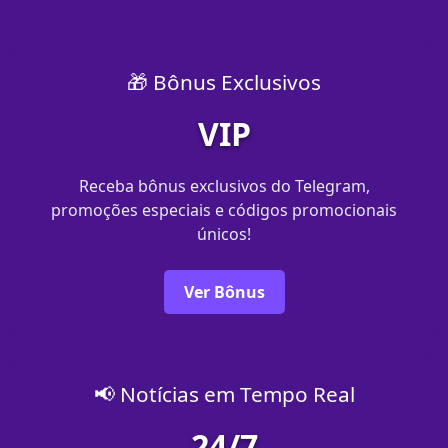
🎁 Bônus Exclusivos
VIP
Receba bônus exclusivos do Telegram,
promoções especiais e códigos promocionais
únicos!
Ver Bônus
📢 Notícias em Tempo Real
24/7