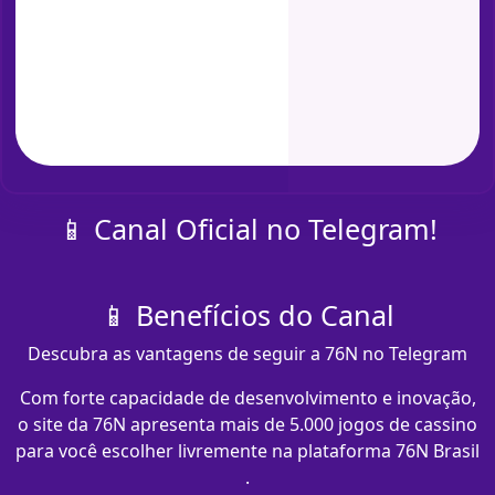
📱 Canal Oficial no Telegram!
📱 Benefícios do Canal
Descubra as vantagens de seguir a 76N no Telegram
Com forte capacidade de desenvolvimento e inovação,
o site da 76N apresenta mais de 5.000 jogos de cassino
para você escolher livremente na plataforma 76N Brasil
.