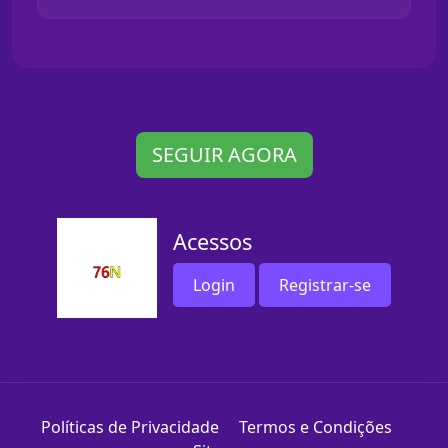
SEGUIR AGORA
Acessos
Login
Registrar-se
Políticas de Privacidade
Termos e Condições