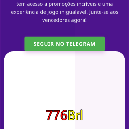
tem acesso a promoções incríveis e uma
experiência de jogo inigualável. Junte-se aos
vencedores agora!
SEGUIR NO TELEGRAM