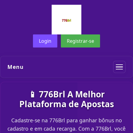
Login
Registrar-se
Menu
📱 776Brl A Melhor
Plataforma de Apostas
Cadastre-se na 776Brl para ganhar bônus no
cadastro e em cada recarga. Com a 776Brl, você