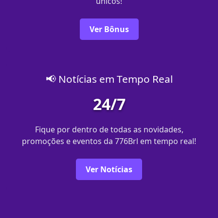
únicos!
Ver Bônus
📢 Notícias em Tempo Real
24/7
Fique por dentro de todas as novidades,
promoções e eventos da 776Brl em tempo real!
Ver Notícias