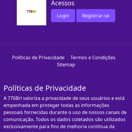
Acessos
Login
Registrar-se
Políticas de Privacidade
Termos e Condições
Sitemap
Políticas de Privacidade
A 776Brl valoriza a privacidade de seus usuários e está
empenhada em proteger todas as informações
pessoais fornecidas durante o uso de nossos canais de
comunicação. Todos os dados coletados são utilizados
exclusivamente para fins de melhoria contínua da