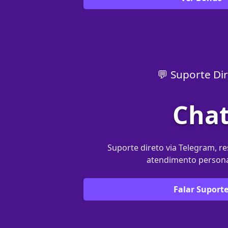
💬 Suporte Di
Cha
Suporte direto via Telegram, r
atendimento persona
Falar Suport