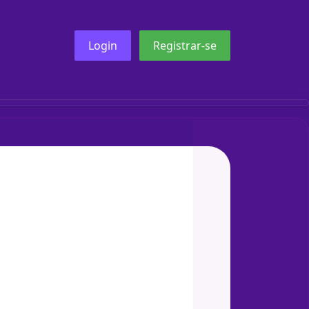
Login
Registrar-se