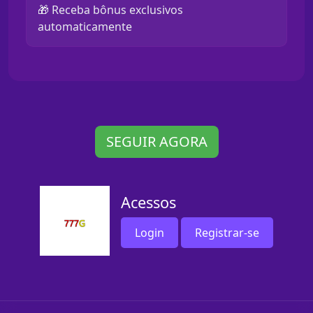
🎁 Receba bônus exclusivos
automaticamente
SEGUIR AGORA
Acessos
Login
Registrar-se