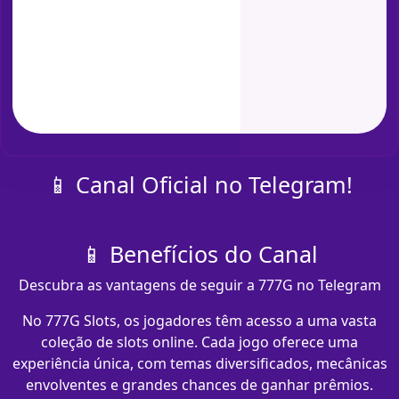
📱 Canal Oficial no Telegram!
📱 Benefícios do Canal
Descubra as vantagens de seguir a 777G no Telegram
No 777G Slots, os jogadores têm acesso a uma vasta
coleção de slots online. Cada jogo oferece uma
experiência única, com temas diversificados, mecânicas
envolventes e grandes chances de ganhar prêmios.