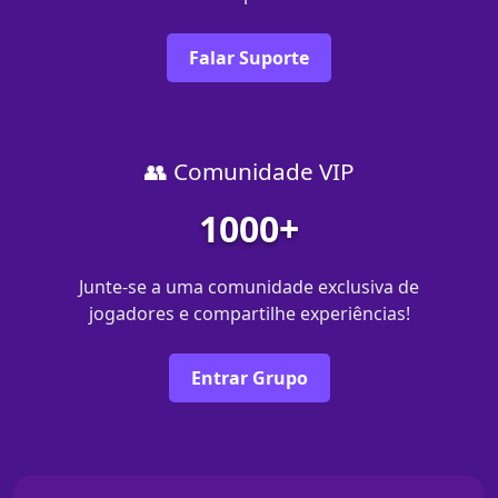
Falar Suporte
👥 Comunidade VIP
1000+
Junte-se a uma comunidade exclusiva de
jogadores e compartilhe experiências!
Entrar Grupo