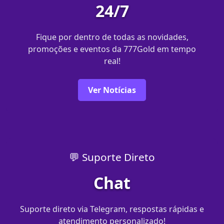
24/7
Fique por dentro de todas as novidades,
promoções e eventos da 777Gold em tempo
real!
Ver Notícias
💬 Suporte Direto
Chat
Suporte direto via Telegram, respostas rápidas e
atendimento personalizado!