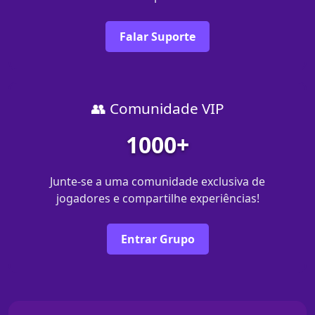
Falar Suporte
👥 Comunidade VIP
1000+
Junte-se a uma comunidade exclusiva de
jogadores e compartilhe experiências!
Entrar Grupo