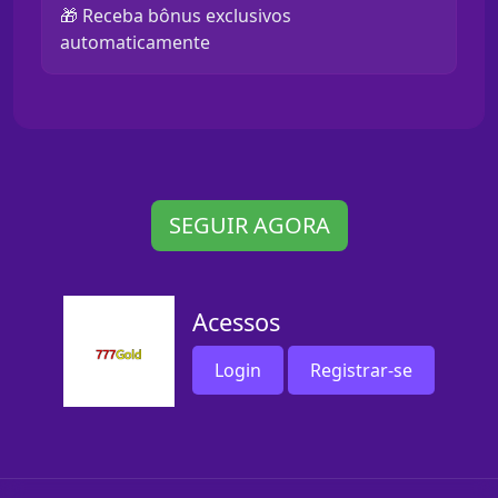
🎁 Receba bônus exclusivos
automaticamente
SEGUIR AGORA
Acessos
Login
Registrar-se