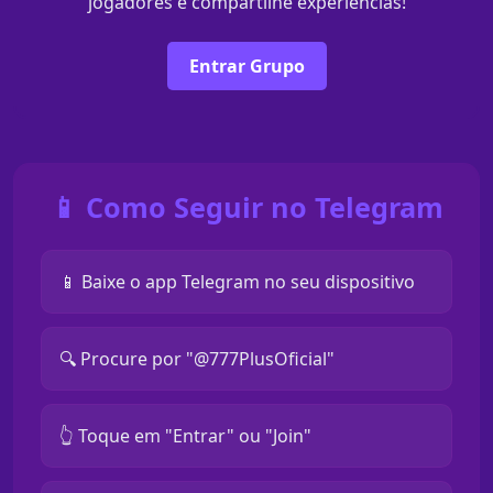
jogadores e compartilhe experiências!
Entrar Grupo
📱 Como Seguir no Telegram
📱 Baixe o app Telegram no seu dispositivo
🔍 Procure por "@777PlusOficial"
👆 Toque em "Entrar" ou "Join"