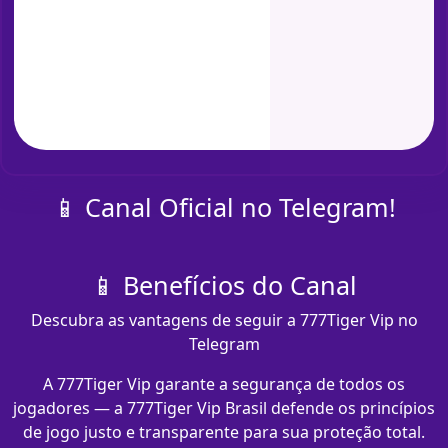
📱 Canal Oficial no Telegram!
📱 Benefícios do Canal
Descubra as vantagens de seguir a 777Tiger Vip no
Telegram
A 777Tiger Vip garante a segurança de todos os
jogadores — a 777Tiger Vip Brasil defende os princípios
de jogo justo e transparente para sua proteção total.