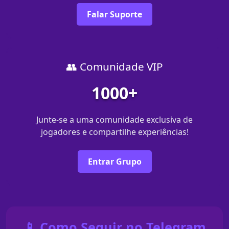
Falar Suporte
👥 Comunidade VIP
1000+
Junte-se a uma comunidade exclusiva de
jogadores e compartilhe experiências!
Entrar Grupo
📱 Como Seguir no Telegram