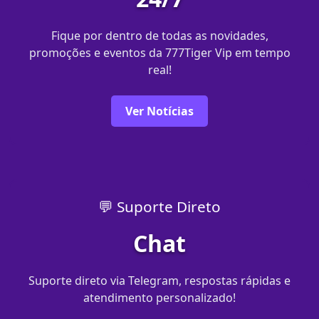
Fique por dentro de todas as novidades,
promoções e eventos da 777Tiger Vip em tempo
real!
Ver Notícias
💬 Suporte Direto
Chat
Suporte direto via Telegram, respostas rápidas e
atendimento personalizado!