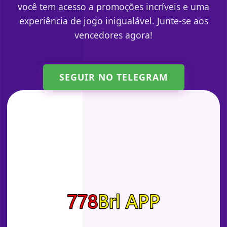
você tem acesso a promoções incríveis e uma
experiência de jogo inigualável. Junte-se aos
vencedores agora!
SEGUIR NO TELEGRAM