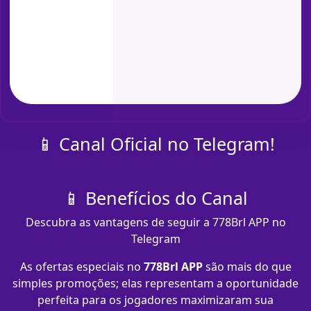
📱 Canal Oficial no Telegram!
📱 Benefícios do Canal
Descubra as vantagens de seguir a 778Brl APP no
Telegram
As ofertas especiais no
778Brl APP
são mais do que
simples promoções; elas representam a oportunidade
perfeita para os jogadores maximizaram sua