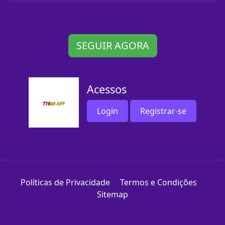
SEGUIR AGORA
Acessos
Login
Registrar-se
Políticas de Privacidade
Termos e Condições
Sitemap