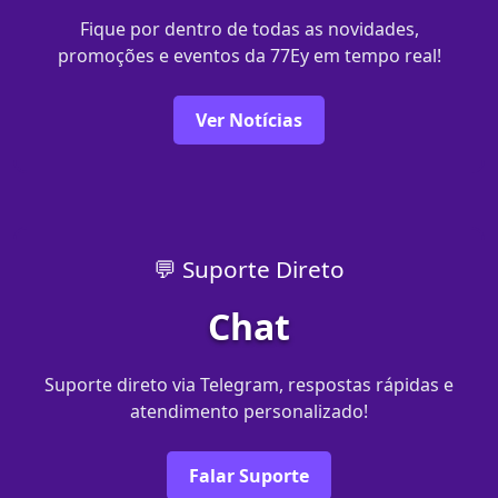
Fique por dentro de todas as novidades,
promoções e eventos da 77Ey em tempo real!
Ver Notícias
💬 Suporte Direto
Chat
Suporte direto via Telegram, respostas rápidas e
atendimento personalizado!
Falar Suporte