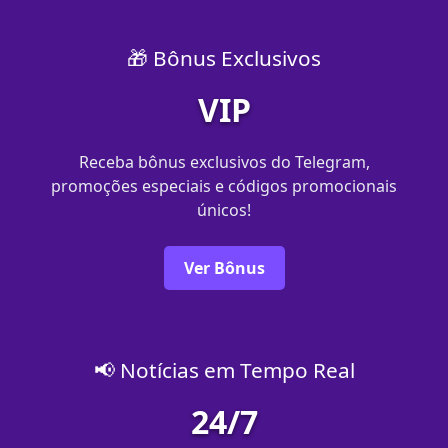
🎁 Bônus Exclusivos
VIP
Receba bônus exclusivos do Telegram,
promoções especiais e códigos promocionais
únicos!
Ver Bônus
📢 Notícias em Tempo Real
24/7