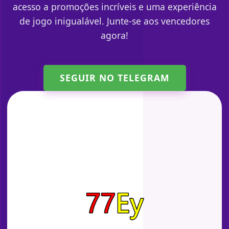
acesso a promoções incríveis e uma experiência
de jogo inigualável. Junte-se aos vencedores
agora!
SEGUIR NO TELEGRAM